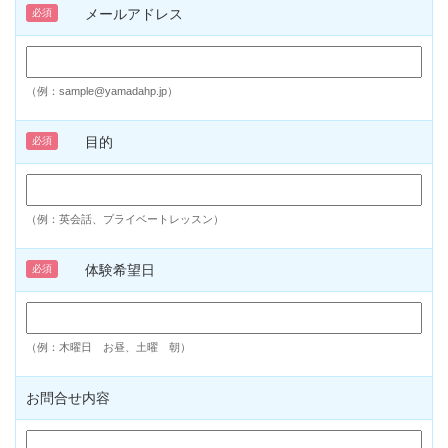
メールアドレス
必須
（例：sample@yamadahp.jp）
目的
必須
（例：英会話、プライベートレッスン）
体験希望日
必須
（例：木曜日 お昼、土曜 朝）
お問合せ内容