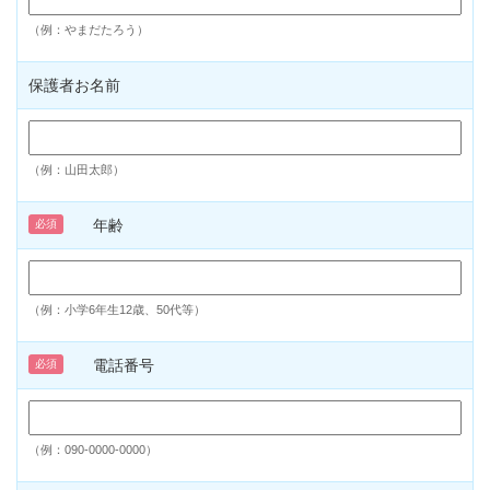
（例：やまだたろう）
保護者お名前
（例：山田太郎）
年齢
必須
（例：小学6年生12歳、50代等）
電話番号
必須
（例：090-0000-0000）